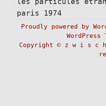
les particules étra
paris 1974
Proudly powered by
Wor
WordPress 
Copyright ©
z w i s c 
r