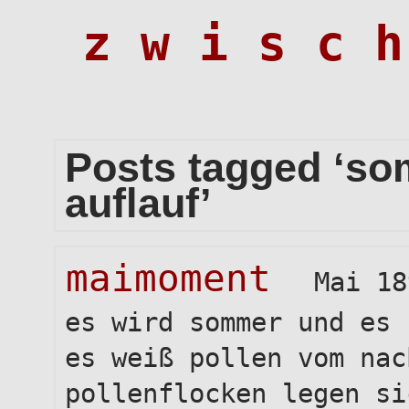
z w i s c h
Posts tagged ‘s
auflauf’
maimoment
Mai 18
es wird sommer und es 
es weiß pollen vom nac
pollenflocken legen si