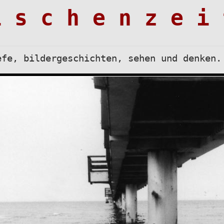
i s c h e n z e i 
efe, bildergeschichten, sehen und denken.