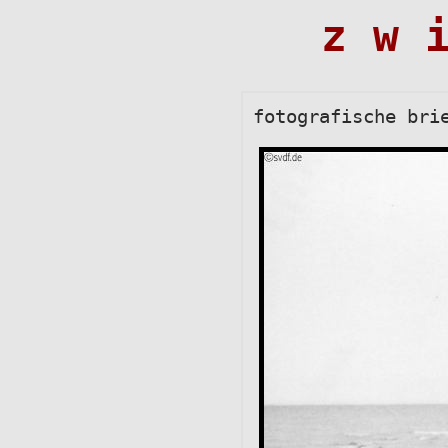
z w 
fotografische bri