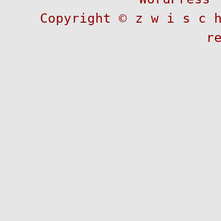
Copyright ©
z w i s c 
r