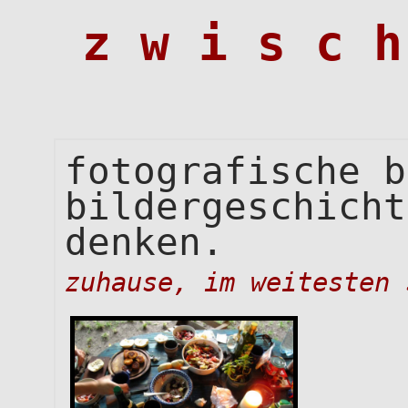
z w i s c h
fotografische b
bildergeschicht
denken.
zuhause, im weitesten 