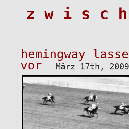
z w i s c h
hemingway lasse
vor
März 17th, 2009