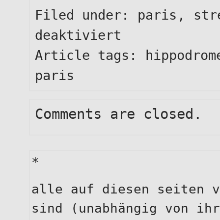
Filed under:
paris
,
str
für
deaktiviert
hemingway
lasse
Article tags:
hippodrom
ich
paris
aber
außen
vor
Comments are closed.
*
alle auf diesen seiten v
sind (unabhängig von ihr