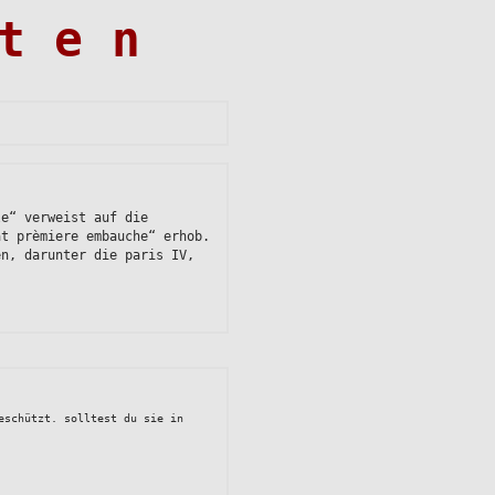
t e n
le“ verweist auf die
at prèmiere embauche“ erhob.
en, darunter die paris IV,
r
ve
nérale
eschützt. solltest du sie in