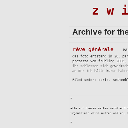
z w 
Archive for t
rêve générale
Mä
das foto entstand im 20. pa
proteste vom frühling 2006,
ihr schlossen sich gewerksc
an der ich hätte kurse habe
Filed under:
paris
,
seitenb
*
alle auf diesen seiten veröffentl
irgendeiner weise nutzen wollen, 
*