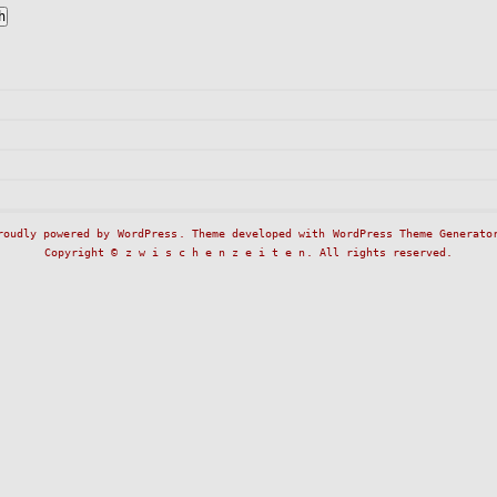
roudly powered by
WordPress
. Theme developed with
WordPress Theme Generato
Copyright ©
z w i s c h e n z e i t e n
. All rights reserved.