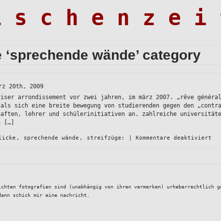
i s c h e n z e i 
he ‘sprechende wände’ category
rz 20th, 2009
riser arrondissement vor zwei jahren, im märz 2007. „rêve généra
 als sich eine breite bewegung von studierenden gegen den „contr
haften, lehrer und schülerinitiativen an. zahlreiche universität
n […]
fü
licke
,
sprechende wände
,
streifzüge:
|
Kommentare deaktiviert
rê
gé
ichten fotografien sind (unabhängig von ihren vermerken) urheberrechtlich g
dann schick mir eine nachricht.