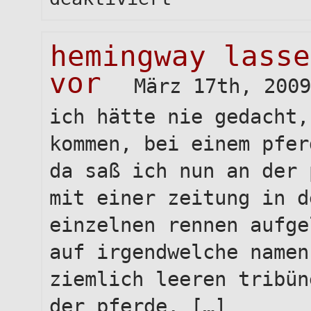
ein
kalter
tag
hemingway lasse
am
canal
vor
st
März 17th, 2009
martin
ich hätte nie gedacht,
kommen, bei einem pfer
da saß ich nun an der 
mit einer zeitung in d
einzelnen rennen aufge
auf irgendwelche namen
ziemlich leeren tribün
der pferde. […]