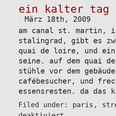
ein
ein kalter tag 
kle
pal
März 18th, 2009
in
all
am canal st. martin, i
sei
pra
stalingrad, gibt es zw
quai de loire, und ein
seine. auf dem quai de
stühle vor dem gebäude
cafébesucher, und frec
essensresten. da das k
Filed under:
paris
,
str
für
deaktiviert