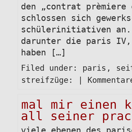
den „contrat prèmiere 
schlossen sich gewerks
schülerinitiativen an.
darunter die paris IV,
haben […]
Filed under:
paris
,
sei
streifzüge:
|
Kommentar
mal mir einen k
all seiner prac
viele ebenen des paris