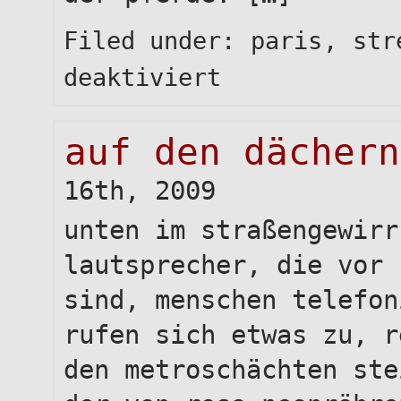
Filed under:
paris
,
str
für
deaktiviert
hemingway
lasse
ich
auf den dächern
aber
außen
vor
16th, 2009
unten im straßengewirr
lautsprecher, die vor 
sind, menschen telefon
rufen sich etwas zu, r
den metroschächten ste